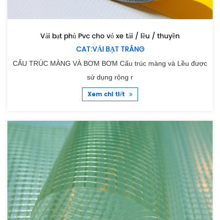
Vải bạt phủ Pvc cho vỏ xe tải / lều / thuyền
CAT:VẢI BẠT TRÁNG
CẤU TRÚC MÀNG VÀ BƠM BƠM Cấu trúc màng và Lều được
sử dụng rộng r
Xem chi tiết