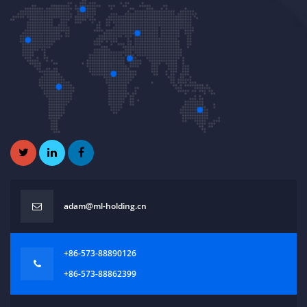
adam@ml-holding.cn
+86-573-88890126
+86-573-88862399