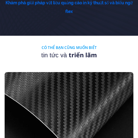
Khám phá giải pháp vật liệu quảng cáo in kỹ thuật số và biểu ngữ
flex
CÓ THỂ BẠN CŨNG MUỐN BIẾT
triển lãm
tin tức và